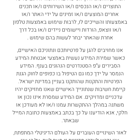
התוצרים ו/או הנכסים ו/או השירותים ו/או תכנים
אחרים המוצעים ו/או זמינים על ידי האתר ו/או
באמצעותו והשייכים לו, לרבות שימוש באמצעות טלפון
ו/או ווצאפ, הורדות ויישומים ניידים ו/או בכל דרך
אחרת שהאתר יבחר לעשות בהם שימוש .
אנו מחויבים להגן על פרטיותכם ונתוניכם האישיים,
כאשר שמירת המידע נעשית באמצעי אבטחת המידע
הסבירים ע”פ הסטנדרטים הנהוגים בענף. המידע
הנמסר על ידך כמו גם הטיפול בו כפופים לחוק הגנת
הפרטיות והתקנות שהותקנו בעניין במדינת ישראל.
קיימת חשיבות שנתונייך האישיים שאנו מחזיקים יהיו
עדכניים ומדויקים. אם המידע שמסרת אינו נכון או
משתנה במהלך ההתקשרות עמנו ו/או לא מעודכן או
חלקי, אנא הודיענו על כך בכתב באמצעות כתובת המייל
שבאתר.
לאור השינויים העוברים על העולם הדיגיטלי המתפתח,