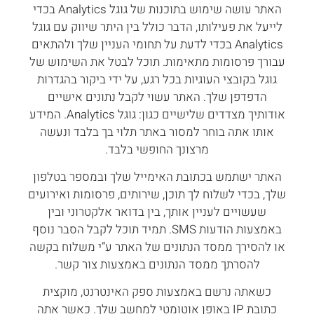
האתר עושה שימוש בתוכנות של גוגל Analytics בכדי
לייעל את פעילותו, הדבר כולל בין היתר שיווק עם גוגל
Analytics בכדי לדעת על תחומי העניין שלך ולהתאים
עבורך פרסומות מתאימות. תוכל לבטל את השימוש של
גוגל בקובצי העוגיות בכל רגע, על ידי ביקור בהגדרות
הדפדפן שלך. האתר עשוי לקבל נתונים אישיים
אודותיך מצדדים שלישיים כגון: גוגל Analytics. המידע
אותו אתה בוחר למסור באתר תלוי בך בלבד ונעשה
מרצונך החופשי בלבד.
האתר ישתמש בכתובת האימייל שלך ובמספר בטלפון
שלך, בכדי לשלוח לך תוכן, שירותים, פרסומות ואירועים
שעשויים לעניין אותך, בין בדואר אלקטרוני ובין
באמצעות הודעות SMS. תמיד תוכל לקבל הסבר נוסף
או להסירך ממסד הנתונים של האתר ע”י משלוח בקשה
להסרתך ממסד הנתונים באמצעות צור קשר.
כשאתה נרשם באמצעות ספק האינטרנט, מוקצית
כתובת IP באופן אוטומטי למחשב שלך. כאשר אתה