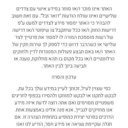
האתר אינו מוכר ו/או סוחר במידע אישי עם צדדים
שלישיים ואינו שולח הודעות “דואר זבל”. עם זאת חשוב
להבהיר כי האתר ימסור מידע לצדדים למעט ע”פ
דרישות החוק ו/או ככל שיתקבל צו שיפוטי ו/או דרישה
של רשות מוסמכת המורה לו למסור את פרטייך לצד
שלישי או כשהדבר דרוש כדי לספק לך שירות תקין של
האתר ו/או באם תבצע פעולות המנוגדות לדין ולחוקים
הרלוונטיים ו/או בכל מקום בו תהא מחלוקת, טענה או
תביעה בינך לבין האתר.
עדכון והסרה
כפי שצוין לעיל, זכותך לעיין במידע שלך בכל עת,
לבקש לתקנו או לבקש למוחקו ולהסירו בכפוף לחריגים
משפטיים מסוימים ואם אתה רוצה לדעת איזה מידע
אנו מחזיקים לגבייך, אנא פנה אלינו באמצעות אחת
הדרכים בפרטי יצירת כמופיע בתחתית הצהרה זו. אם
תגלה שקיימת שגיאה או מידע חסר, הודיע לנו ואנו