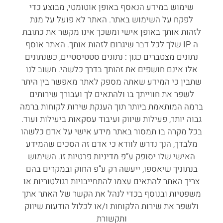
שימוש במידע הנאסף באופן אוטומטי, מבוצע כדי
לפקח על השימוש באתר. האתר לא פועל על מנת
לזהות אותך באופן אישי ומשכך אינו מקשר את כתובת
ה IP שלך לכל דבר שיגרום לזהות אותך. האתר אוסף
נתונים מצטברים כגון : נתונים סטטיסטיים, כשנתונים
אלו אינם חושפים את זהותך בדרך כלשהי. חשוב לנו
שתבין כי המידע שאתה מספק לאתר מאפשר בין היתר
לשפר את חווייתך בו ולהתאים לך ועבורך שירותים
ברמה המותאמת ביותר תוך הענקת שירות לקוחות ברמה
גבוה יותר, פעילות שיווק ועיבוד עסקאות ביעילות ועוד.
בכל מקרה בו תמסור באתר מידע אישי על אדם כלשהו
מלבדך, הנך נדרש לוודא כי אדם זה הסכים שהמידע
האישי שלו יסופק ע”פ מדיניות פרטיות זו. השימוש
בנתוניך שיאספו, ייעשה רק ע”פ החוק ובמקרים בהם
צריך האתר להתאים עצמו להתחייבויות רגולטוריות או
משפטיות ובנוסף בכדי לנהל את הקשר של האתר אתך
ולשפר את שירות הלקוחות ו/או לכלול הודעות שיווק
ותקשורת