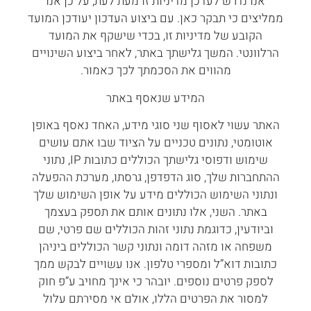
אנו נדרש לעדכן מדיניות זו מעת לעת, על כן אנו
ממליצים כי תבקר כאן. עם ביצוע העדכון יעודכן המועד
הקובע של מדיניות זו, בכדי שישקף את המועד
הרלוונטי. המשך גלישתך באתר, לאחר ביצוע השינויים
מהווים את הסכמתך לכך כאמור.
המידע שנאסף באתר
האתר עשוי לאסוף שני סוגי מידע, האחד נאסף באופן
אוטומטי, נתונים טכניים על הציוד שבו אתם עושים
שימוש ודפוסי גלישתך הכוללים כתובות IP, נתוני
ההתחברות שלך, סוג הדפדפן, גרסתו, מערכת ההפעלה
ונתוני השימוש הכוללים מידע על אופן השימוש שלך
באתר. השני, אלו נתונים אותם את תספק בעצמך
וביודעין, כדוגמת נתוני זהות הכוללים שם פרטי, שם
משפחה או מזהה דומה ונתוני קשר הכוללים ביניהן
כתובות דוא”ל ומספרי טלפון. אנו עשויים לבקש ממך
לספק פרטים נוספים. יובהר כי אינך מחויב ע”פ חוק
למסור את הפרטים הללו, אולם אי מסירתם עלול