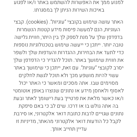
למנוע ממך את האפשרות להשתמש באתר ו/או לפגוע
באיכות השירות הניתן לך במסגרתו.
האתר עושה שימוש בקובצי “עוגיות“. (cookies). קבצי
העוגיות, הנם למעשה פיסות מידע קטנות הנשמרות
בדפדפן שלך על מנת לספק לך בין היתר, חווית גלישה
טובה יותר. ייתכן כי ייעשה שימוש בטכנולוגיות נוספות
כדי לתעד את הבחירות, ההגדרות והעדפות שלך ולשפר
את חווית שימושך באתר. תוכל להגדיר כי הדפדפן שלך
יסרב לקובצי “עוגיות”. עם זאת, ייתכן כי שימושך באתר
עשוי להיות מושפע מכך ולא תוכל לגשת לחלקים
מסוימים שבו. אתה מסכים ומאשר כי האתר יכול
לאסוף ולאחסן מידע או נתונים שנוצרו באופן אוטומטי
ו/או כאשר מלאת את פרטייך בעת רישומך לאתר ובעת
בה אתה גולש בו או דרכו. שים לב כי באם סיפקת
נתונים שגויים לרבות כתובת דואר אלקטרוני, או סירבת
לקבל כל הודעות דואר אלקטרוני מהאתר, מדיניות זו
עדיין תחייב אותך.